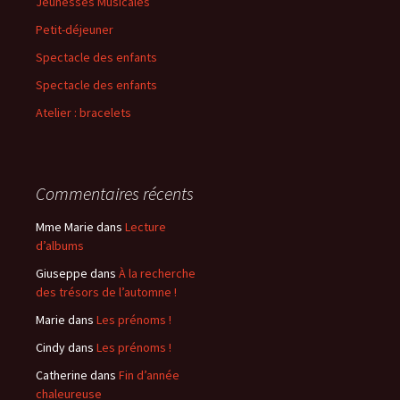
Jeunesses Musicales
h
Petit-déjeuner
e
r
Spectacle des enfants
Spectacle des enfants
:
Atelier : bracelets
Commentaires récents
Mme Marie
dans
Lecture
d’albums
Giuseppe
dans
À la recherche
des trésors de l’automne !
Marie
dans
Les prénoms !
Cindy
dans
Les prénoms !
Catherine
dans
Fin d’année
chaleureuse