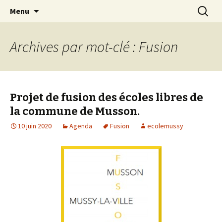
Mussy-La-ville & Signeulx
Aller
Recherc
Ecole Libre Saint-Pierre de
Menu
au
Mussy-la-Ville & Signeulx
contenu
Archives par mot-clé : Fusion
Projet de fusion des écoles libres de
la commune de Musson.
10 juin 2020
Agenda
Fusion
ecolemussy