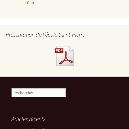
« Sep
Présentation de l’école Saint-Pierre
R
e
c
h
e
Articles récents
r
c