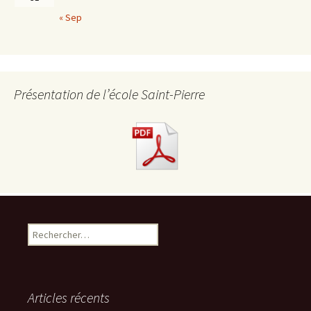
« Sep
Présentation de l’école Saint-Pierre
R
e
c
h
e
Articles récents
r