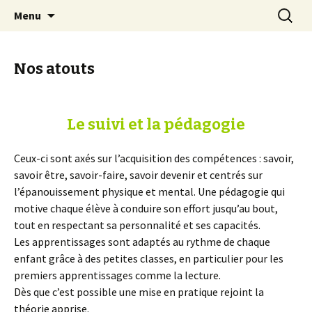
Mussy-La-ville & Signeulx
Aller
Recherc
Ecole Libre Saint-Pierre de
Menu
au
Mussy-la-Ville & Signeulx
contenu
Nos atouts
Le suivi et la pédagogie
Ceux-ci sont axés sur l’acquisition des compétences : savoir,
savoir être, savoir-faire, savoir devenir et centrés sur
l’épanouissement physique et mental. Une pédagogie qui
motive chaque élève à conduire son effort jusqu’au bout,
tout en respectant sa personnalité et ses capacités.
Les apprentissages sont adaptés au rythme de chaque
enfant grâce à des petites classes, en particulier pour les
premiers apprentissages comme la lecture.
Dès que c’est possible une mise en pratique rejoint la
théorie apprise.