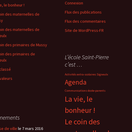
Connexion
e, le bonheur !
Flux des publications
oin des maternelles de
sy
Flux des commentaires
oin des maternelles de
Site de WordPress-FR
eulx
oin des primaires de Mussy
oin des primaires de
L’école Saint-Pierre
eulx
c’est …
classé
Activités extra-scolaires Signeulx
valeurs
Agenda
Communications école-parents
La vie, le
bonheur !
énements
Le coin des
se de ville
le 7 mars 2016