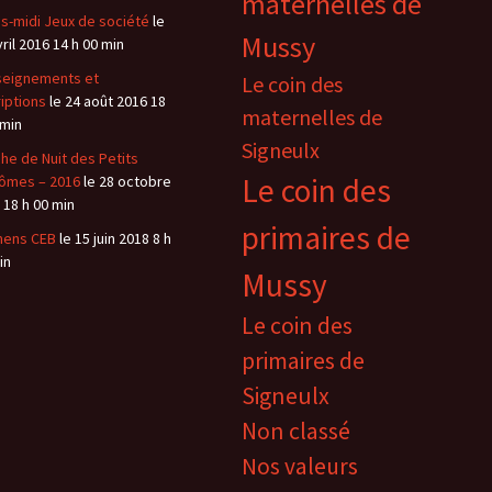
maternelles de
s-midi Jeux de société
le
Mussy
vril 2016 14 h 00 min
eignements et
Le coin des
riptions
le 24 août 2016 18
maternelles de
 min
Signeulx
he de Nuit des Petits
Le coin des
ômes – 2016
le 28 octobre
 18 h 00 min
primaires de
mens CEB
le 15 juin 2018 8 h
in
Mussy
Le coin des
primaires de
Signeulx
Non classé
Nos valeurs