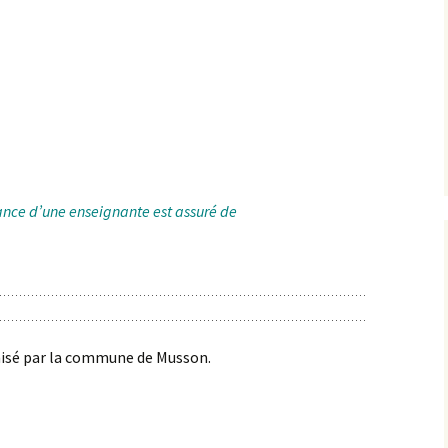
Documents à télécharger
La cantine
Plateforme numérique
llance d’une enseignante est assuré de
isé par la commune de Musson.