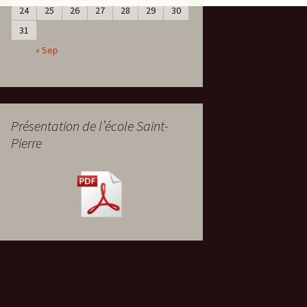
24
25
26
27
28
29
30
31
« Sep
Présentation de l’école Saint-
Pierre