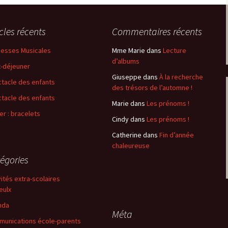
icles récents
Commentaires récents
esses Musicales
Mme Marie
dans
Lecture
d’albums
t-déjeuner
Giuseppe
dans
À la recherche
tacle des enfants
des trésors de l’automne !
tacle des enfants
Marie
dans
Les prénoms !
ier : bracelets
Cindy
dans
Les prénoms !
Catherine
dans
Fin d’année
chaleureuse
égories
vités extra-scolaires
eulx
nda
Méta
unications école-parents