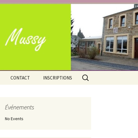
e Mussy-la-Ville
Rechercher :
CONTACT
INSCRIPTIONS
Adresses
Nos atouts
Situation géographique
Événements
No Events