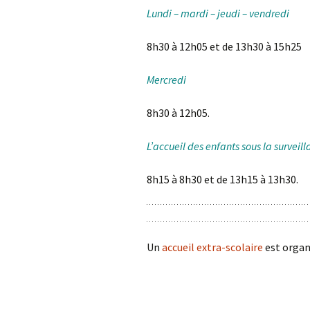
Le coin des primaires de
Lundi – mardi – jeudi – vendredi
Mussy
RGPD
8h30 à 12h05 et de 13h30 à 15h25
Le coin des maternelles
Communications école-
de Signeulx
parents
Mercredi
Le coin des primaires de
Signeulx
8h30 à 12h05.
La vie, le bonheur !
L’accueil des enfants sous la survei
Facebook de l’école
8h15 à 8h30 et de 13h15 à 13h30.
Un
accueil extra-scolaire
est organ