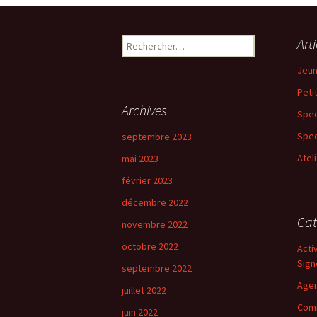
Art
R
e
Jeun
c
h
Peti
e
Archives
Spec
r
c
Spec
septembre 2023
h
Atel
mai 2023
e
r
février 2023
décembre 2022
:
Cat
novembre 2022
octobre 2022
Acti
Sign
septembre 2022
Age
juillet 2022
Comm
juin 2022