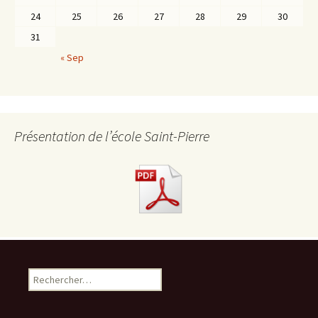
24
25
26
27
28
29
30
31
« Sep
Présentation de l’école Saint-Pierre
R
e
c