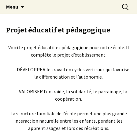
Mussy-La-ville & Signeulx
Aller
Recherc
Ecole Libre Saint-Pierre de
Menu
au
Mussy-la-Ville & Signeulx
contenu
Projet éducatif et pédagogique
Voici le projet éducatif et pédagogique pour notre école. Il
complète le projet d’établissement.
– DÉVELOPPER le travail en cycles verticaux qui favorise
la différenciation et l’autonomie.
– VALORISER l’entraide, la solidarité, le parrainage, la
coopération.
La structure familiale de l’école permet une plus grande
interaction naturelle entre les enfants, pendant les
apprentissages et lors des récréations.