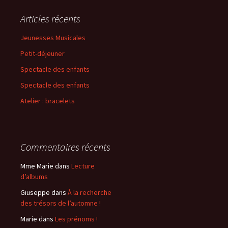
h
e
Articles récents
r
c
Jeunesses Musicales
h
Petit-déjeuner
e
r
Spectacle des enfants
Spectacle des enfants
:
Atelier : bracelets
Commentaires récents
Mme Marie
dans
Lecture
d’albums
Giuseppe
dans
À la recherche
des trésors de l’automne !
Marie
dans
Les prénoms !