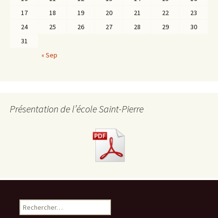
17
18
19
20
21
22
23
24
25
26
27
28
29
30
31
« Sep
Présentation de l’école Saint-Pierre
R
e