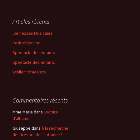
c
h
e
Articles récents
r
c
Jeunesses Musicales
h
Petit-déjeuner
e
r
Spectacle des enfants
Spectacle des enfants
:
Atelier : bracelets
Commentaires récents
Mme Marie
dans
Lecture
d’albums
Giuseppe
dans
À la recherche
des trésors de l’automne !