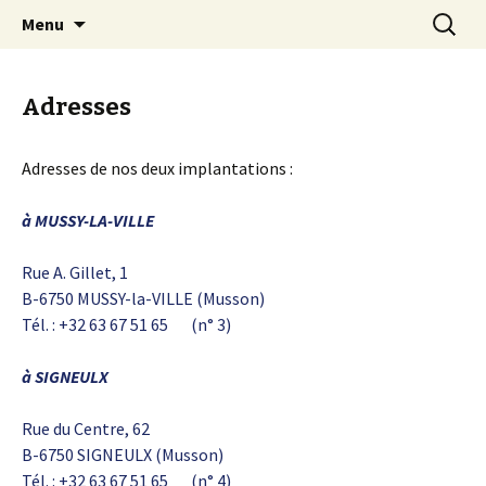
Mussy-La-ville & Signeulx
Aller
Recherc
Ecole Libre Saint-Pierre de
Menu
au
Mussy-la-Ville & Signeulx
contenu
Adresses
Adresses de nos deux implantations :
à MUSSY-LA-VILLE
Rue A. Gillet, 1
B-6750 MUSSY-la-VILLE (Musson)
Tél. : +32 63 67 51 65 (n° 3)
à SIGNEULX
Rue du Centre, 62
B-6750 SIGNEULX (Musson)
Tél. : +32 63 67 51 65 (n° 4)