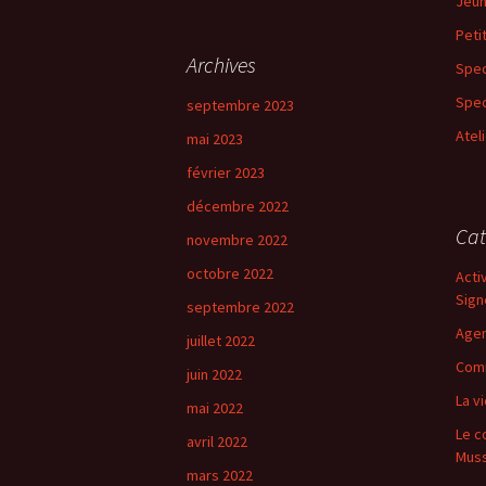
des
Jeun
c
h
Peti
e
Archives
articles
Spec
r
c
Spec
septembre 2023
h
Atel
mai 2023
e
r
février 2023
décembre 2022
:
Cat
novembre 2022
octobre 2022
Acti
Sign
septembre 2022
Age
juillet 2022
Comm
juin 2022
La vi
mai 2022
Le c
avril 2022
Mus
mars 2022