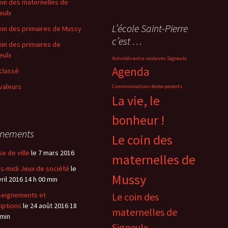
oin des maternelles de
eulx
L’école Saint-Pierre
oin des primaires de Mussy
c’est …
oin des primaires de
eulx
Activités extra-scolaires Signeulx
Agenda
classé
valeurs
Communications école-parents
La vie, le
bonheur !
énements
Le coin des
se de ville
le 7 mars 2016
maternelles de
s-midi Jeux de société
le
Mussy
vril 2016 14 h 00 min
eignements et
Le coin des
riptions
le 24 août 2016 18
maternelles de
 min
Signeulx