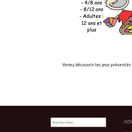
Venez découvrir les jeux présentés 
Navigation
Art
R
e