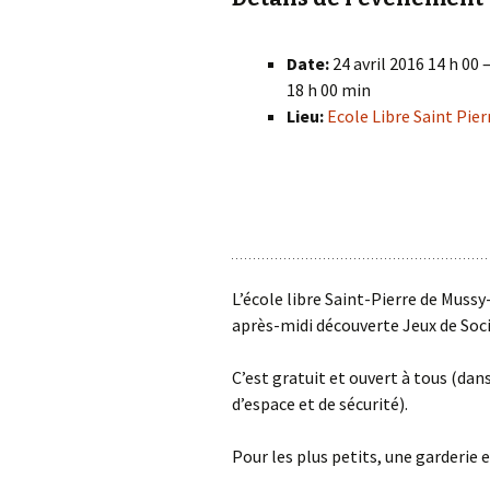
Le coin des primaires de
Mussy
RGPD
Date:
24 avril 2016 14 h 00
Le coin des maternelles
18 h 00 min
Communications école-
de Signeulx
parents
Lieu:
Ecole Libre Saint Pier
Le coin des primaires de
Signeulx
La vie, le bonheur !
Facebook de l’école
L’école libre Saint-Pierre de Muss
après-midi découverte Jeux de Soci
C’est gratuit et ouvert à tous (dan
d’espace et de sécurité).
Pour les plus petits, une garderie