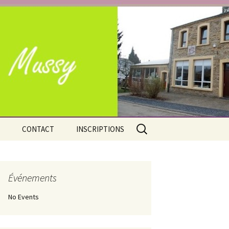
e Mussy-la-Ville
Rechercher :
CONTACT
INSCRIPTIONS
Adresses
Nos atouts
Situation géographique
Événements
No Events