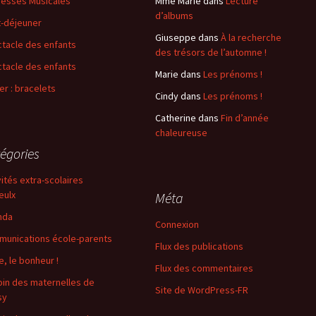
esses Musicales
Mme Marie
dans
Lecture
d’albums
t-déjeuner
Giuseppe
dans
À la recherche
tacle des enfants
des trésors de l’automne !
tacle des enfants
Marie
dans
Les prénoms !
ier : bracelets
Cindy
dans
Les prénoms !
Catherine
dans
Fin d’année
chaleureuse
égories
vités extra-scolaires
eulx
Méta
nda
Connexion
unications école-parents
Flux des publications
e, le bonheur !
Flux des commentaires
oin des maternelles de
Site de WordPress-FR
sy