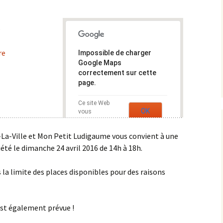
Documents à télécharger
–
La cantine
re
Impossible de charger
Plateforme numérique
Google Maps
correctement sur cette
page.
Ce site Web
OK
vous
appartient ?
y-La-Ville et Mon Petit Ludigaume vous convient à une
été le dimanche 24 avril 2016 de 14h à 18h.
s la limite des places disponibles pour des raisons
 est également prévue !