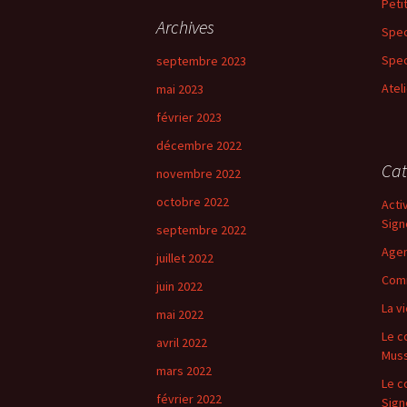
Peti
e
Archives
Spec
r
c
Spec
septembre 2023
h
Atel
mai 2023
e
r
février 2023
décembre 2022
:
Cat
novembre 2022
octobre 2022
Acti
Sign
septembre 2022
Age
juillet 2022
Comm
juin 2022
La vi
mai 2022
Le c
avril 2022
Mus
mars 2022
Le c
février 2022
Sign