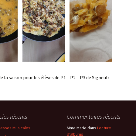
 la saison pour les élèves de P1 – P2 – P3 de Signeulx.
icles récents
Commentaires récents
esses Musicales
Mme Marie
dans
Lecture
d’albums