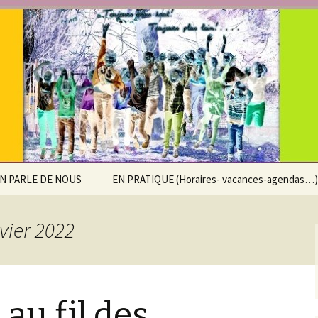
e Saint-Pierre d
x
N PARLE DE NOUS
EN PRATIQUE (Horaires- vacances-agendas…)
Calendrier scolaire
vier 2022
Horaires
Accueil extra-scolaire
au fil des
Agenda