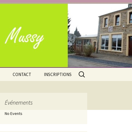
e Mussy-la-Ville
Rechercher :
CONTACT
INSCRIPTIONS
Adresses
Nos atouts
Situation géographique
Événements
No Events