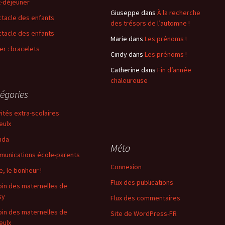
t-déjeuner
Giuseppe
dans
À la recherche
tacle des enfants
des trésors de l’automne !
tacle des enfants
Marie
dans
Les prénoms !
ier : bracelets
Cindy
dans
Les prénoms !
Catherine
dans
Fin d’année
chaleureuse
égories
vités extra-scolaires
eulx
nda
Méta
unications école-parents
Connexion
e, le bonheur !
Flux des publications
oin des maternelles de
sy
Flux des commentaires
oin des maternelles de
Site de WordPress-FR
eulx