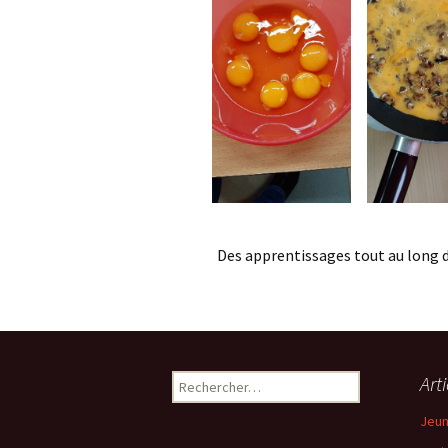
Des apprentissages tout au long de
Art
R
e
Jeun
c
h