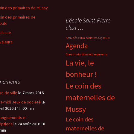
oin des primaires de Mussy
oin des primaires de
L’école Saint-Pierre
eulx
c’est …
classé
Activités extra-scolaires Signeulx
valeurs
Agenda
Communications école-parents
La vie, le
bonheur !
énements
Le coin des
se de ville
le 7 mars 2016
maternelles de
s-midi Jeux de société
le
Mussy
vril 2016 14 h 00 min
eignements et
Le coin des
riptions
le 24 août 2016 18
maternelles de
 min