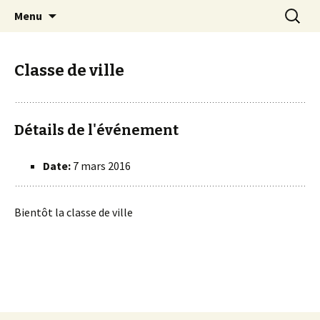
Mussy-La-ville & Signeulx
Aller
Recherc
Ecole Libre Saint-Pierre de
Menu
au
Mussy-la-Ville & Signeulx
contenu
Classe de ville
Détails de l'événement
Date:
7 mars 2016
Bientôt la classe de ville