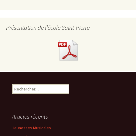
Présentation de l’école Saint-Pierre
R
e
c
h
e
Articles récents
r
c
Jeunesses Musicales
h