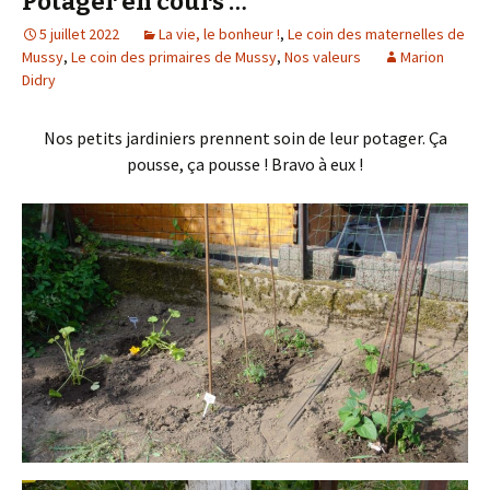
Potager en cours …
5 juillet 2022
La vie, le bonheur !
,
Le coin des maternelles de
Mussy
,
Le coin des primaires de Mussy
,
Nos valeurs
Marion
Didry
Nos petits jardiniers prennent soin de leur potager. Ça
pousse, ça pousse ! Bravo à eux !