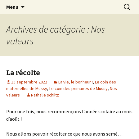
Mussy-La-ville & Signeulx
Aller
Recherc
Ecole Libre Saint-Pierre de
Menu
au
Mussy-la-Ville & Signeulx
contenu
Archives de catégorie : Nos
valeurs
La récolte
15 septembre 2022
La vie, le bonheur !
,
Le coin des
maternelles de Mussy
,
Le coin des primaires de Mussy
,
Nos
valeurs
Nathalie schiltz
Pour une fois, nous recommençons l’année scolaire au mois
d’août !
Nous allons pouvoir récolter ce que nous avons semé…