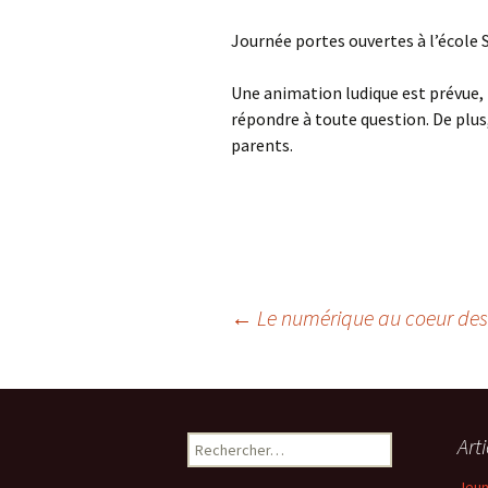
Journée portes ouvertes à l’école S
Une animation ludique est prévue, l
répondre à toute question. De plus
parents.
←
Le numérique au coeur des
Navigation
des
Art
R
e
Jeun