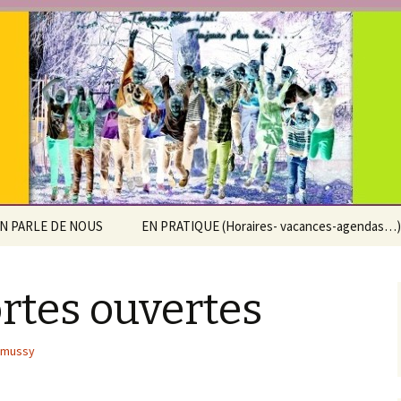
e Saint-Pierre d
x
N PARLE DE NOUS
EN PRATIQUE (Horaires- vacances-agendas…)
Calendrier scolaire
rtes ouvertes
Horaires
Accueil extra-scolaire
emussy
Agenda