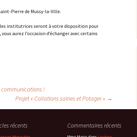
aint-Pierre de Mussy-la-Ville.
es institutrices seront à votre disposition pour
, vous aurez l’occasion d’échanger avec certains
 communications !
Projet « Collations saines et Potager »
→
icles récents
Commentaires récents
esses Musicales
Mme Marie
dans
Lecture