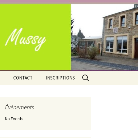
e Mussy-la-Ville
Rechercher :
CONTACT
INSCRIPTIONS
Adresses
Nos atouts
Situation géographique
Événements
No Events