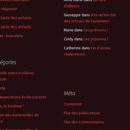
d’albums
t-déjeuner
Giuseppe
dans
À la recherche
tacle des enfants
des trésors de l’automne !
tacle des enfants
Marie
dans
Les prénoms !
ier : bracelets
Cindy
dans
Les prénoms !
Catherine
dans
Fin d’année
chaleureuse
égories
vités extra-scolaires
eulx
nda
Méta
unications école-parents
Connexion
e, le bonheur !
Flux des publications
oin des maternelles de
sy
Flux des commentaires
oin des maternelles de