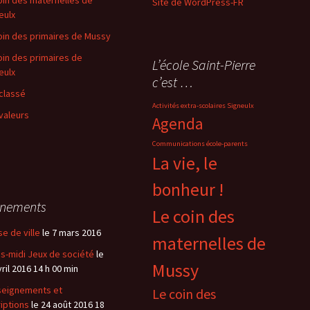
Site de WordPress-FR
eulx
oin des primaires de Mussy
oin des primaires de
L’école Saint-Pierre
eulx
c’est …
classé
Activités extra-scolaires Signeulx
valeurs
Agenda
Communications école-parents
La vie, le
bonheur !
énements
Le coin des
se de ville
le 7 mars 2016
maternelles de
s-midi Jeux de société
le
Mussy
vril 2016 14 h 00 min
eignements et
Le coin des
riptions
le 24 août 2016 18