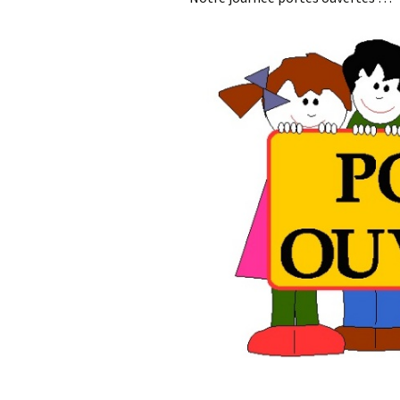
Le coin des primaires de
Mussy
RGPD
Le coin des maternelles
Communications école-
de Signeulx
parents
Le coin des primaires de
Signeulx
La vie, le bonheur !
Facebook de l’école