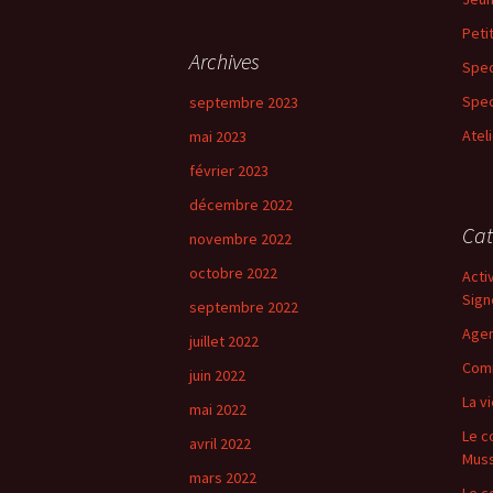
articles
c
h
Peti
e
Archives
Spec
r
c
Spec
septembre 2023
h
Atel
mai 2023
e
r
février 2023
décembre 2022
:
Cat
novembre 2022
octobre 2022
Acti
Sign
septembre 2022
Age
juillet 2022
Comm
juin 2022
La vi
mai 2022
Le c
avril 2022
Mus
mars 2022
Le c