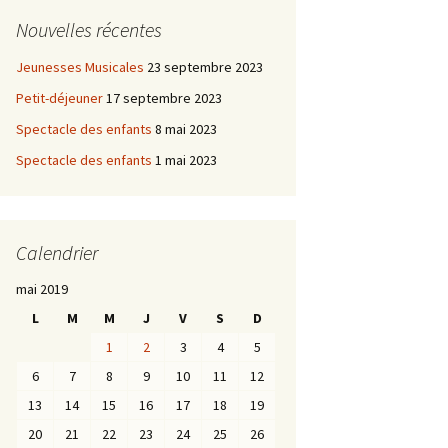
Nouvelles récentes
Jeunesses Musicales
23 septembre 2023
Petit-déjeuner
17 septembre 2023
Spectacle des enfants
8 mai 2023
Spectacle des enfants
1 mai 2023
Calendrier
mai 2019
L
M
M
J
V
S
D
1
2
3
4
5
6
7
8
9
10
11
12
13
14
15
16
17
18
19
20
21
22
23
24
25
26