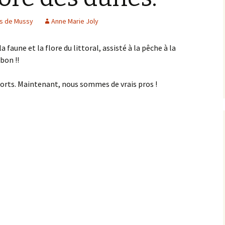
Documents à télécharger
es de Mussy
Anne Marie Joly
La cantine
 faune et la flore du littoral, assisté à la pêche à la
bon !!
Plateforme numérique
ports. Maintenant, nous sommes de vrais pros !