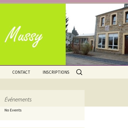
e Mussy-la-Ville
Rechercher :
CONTACT
INSCRIPTIONS
Adresses
Nos atouts
Situation géographique
Événements
No Events