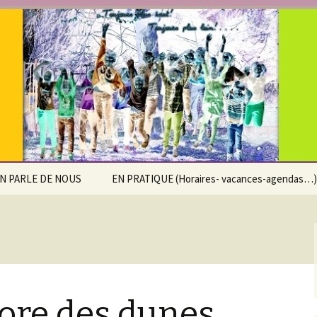
e Saint-Pierre d
x
N PARLE DE NOUS
EN PRATIQUE (Horaires- vacances-agendas…)
Calendrier scolaire
Horaires
Accueil extra-scolaire
lore des dunes.
Agenda