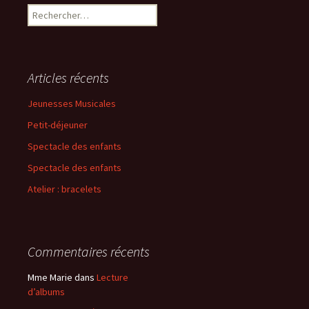
R
e
c
h
e
Articles récents
r
c
Jeunesses Musicales
h
Petit-déjeuner
e
r
Spectacle des enfants
Spectacle des enfants
:
Atelier : bracelets
Commentaires récents
Mme Marie
dans
Lecture
d’albums