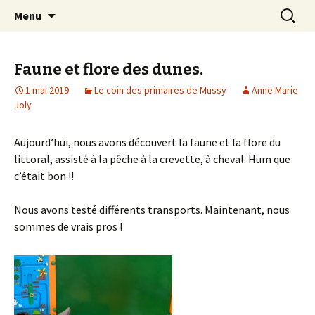
Mussy-La-ville & Signeulx
Aller
Recherc
Ecole Libre Saint-Pierre de
Menu
au
Mussy-la-Ville & Signeulx
contenu
Faune et flore des dunes.
1 mai 2019
Le coin des primaires de Mussy
Anne Marie
Joly
Aujourd’hui, nous avons découvert la faune et la flore du
littoral, assisté à la pêche à la crevette, à cheval. Hum que
c’était bon !!
Nous avons testé différents transports. Maintenant, nous
sommes de vrais pros !