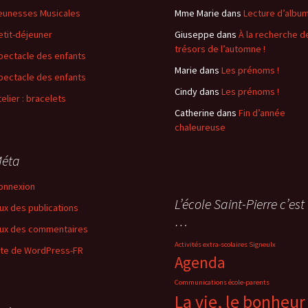
eunesses Musicales
Mme Marie
dans
Lecture d’albu
etit-déjeuner
Giuseppe
dans
À la recherche d
trésors de l’automne !
pectacle des enfants
Marie
dans
Les prénoms !
pectacle des enfants
Cindy
dans
Les prénoms !
telier : bracelets
Catherine
dans
Fin d’année
chaleureuse
éta
onnexion
L’école Saint-Pierre c’est
lux des publications
…
lux des commentaires
Activités extra-scolaires Signeulx
ite de WordPress-FR
Agenda
Communications école-parents
La vie, le bonheur 