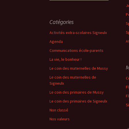
e
J
c
h
P
e
Catégories
S
r
c
S
Activités extra-scolaires Signeulx
h
A
Agenda
e
r
Communications école-parents
La vie, le bonheur !
:
M
Le coin des maternelles de Mussy
Le coin des maternelles de
C
Signeulx
F
Le coin des primaires de Mussy
F
Le coin des primaires de Signeulx
S
Non classé
Nos valeurs