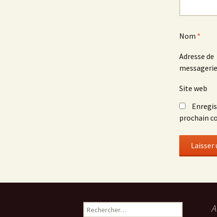
Nom
*
Adresse de
messageri
Site web
Enregis
prochain c
A
R