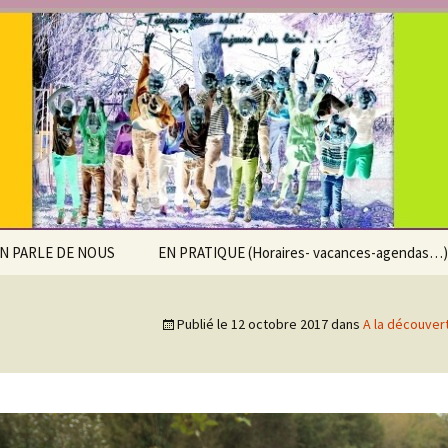
e Saint-Pierre d
x
N PARLE DE NOUS
EN PRATIQUE (Horaires- vacances-agendas…)
Calendrier scolaire
Publié le
12 octobre 2017
dans
A la découver
Horaires
Accueil extra-scolaire
Agenda