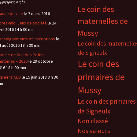
vénements
Le coin des
lasse de ville
le 7 mars 2016
maternelles de
près-midi Jeux de société
le 24
vril 2016 14 h 00 min
Mussy
enseignements et inscriptions
le
Le coin des maternelle
4 août 2016 18 h 00 min
de Signeulx
arche de Nuit des Petits
Le coin des
antômes – 2016
le 28 octobre
016 18 h 00 min
primaires de
xamens CEB
le 15 juin 2018 8 h 30
in
Mussy
Le coin des primaires
de Signeulx
Non classé
Nos valeurs