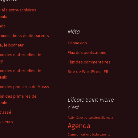
vités extra-scolaires
eulx
nda
Méta
unications école-parents
Connexion
e, le bonheur !
Flux des publications
oin des maternelles de
sy
Flux des commentaires
oin des maternelles de
Site de WordPress-FR
eulx
oin des primaires de Mussy
oin des primaires de
L’école Saint-Pierre
eulx
c’est …
classé
Activités extra-scolaires Signeulx
valeurs
Agenda
Communications école-parents