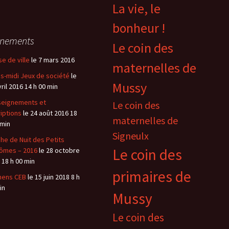
La vie, le
bonheur !
énements
Le coin des
se de ville
le 7 mars 2016
maternelles de
s-midi Jeux de société
le
Mussy
vril 2016 14 h 00 min
eignements et
Le coin des
riptions
le 24 août 2016 18
maternelles de
 min
Signeulx
he de Nuit des Petits
Le coin des
ômes – 2016
le 28 octobre
 18 h 00 min
primaires de
mens CEB
le 15 juin 2018 8 h
in
Mussy
Le coin des